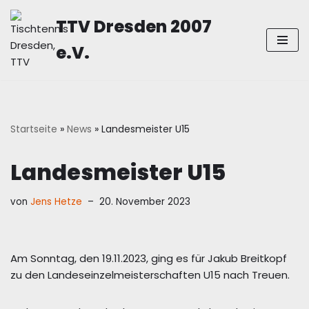
TTV Dresden 2007
Zum
e.V.
Inhalt
springen
Startseite
»
News
»
Landesmeister U15
Landesmeister U15
von
Jens Hetze
20. November 2023
Am Sonntag, den 19.11.2023, ging es für Jakub Breitkopf
zu den Landeseinzelmeisterschaften U15 nach Treuen.