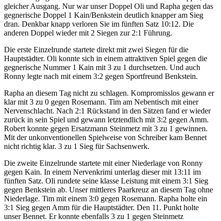
gleicher Ausgang. Nur war unser Doppel Oli und Rapha gegen das
gegnerische Doppel 1 Kain/Benkstein deutlich knapper am Sieg
dran. Denkbar knapp verloren Sie im fünften Satz 10:12. Die
anderen Doppel wieder mit 2 Siegen zur 2:1 Führung.
Die erste Einzelrunde startete direkt mit zwei Siegen für die
Hauptstädter. Oli konnte sich in einem attraktiven Spiel gegen die
gegnerische Nummer 1 Kain mit 3 zu 1 durchsetzen. Und auch
Ronny legte nach mit einem 3:2 gegen Sportfreund Benkstein.
Rapha an diesem Tag nicht zu schlagen. Kompromisslos gewann er
klar mit 3 zu 0 gegen Rosemann. Tim am Nebentisch mit einer
Nervenschlacht. Nach 2:1 Rückstand in den Sätzen fand er wieder
zurück in sein Spiel und gewann letztendlich mit 3:2 gegen Amm.
Robert konnte gegen Ersatzmann Steinmetz mit 3 zu 1 gewinnen.
Mit der unkonventionellen Spielweise von Schreiber kam Bennet
nicht richtig klar. 3 zu 1 Sieg für Sachsenwerk.
Die zweite Einzelrunde startete mit einer Niederlage von Ronny
gegen Kain. In einem Nervenkrimi unterlag dieser mit 13:11 im
fünften Satz. Oli rundete seine klasse Leistung mit einem 3:1 Sieg
gegen Benkstein ab. Unser mittleres Paarkreuz an diesem Tag ohne
Niederlage. Tim mit einem 3:0 gegen Rosemann. Rapha holte ein
3:1 Sieg gegen Amm für die Hauptstädter. Den 11. Punkt holte
unser Bennet. Er konnte ebenfalls 3 zu 1 gegen Steinmetz