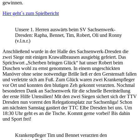
gewinnen.
Hier geht´s zum Spielbericht
Unsere 1. Herren auswärts beim SV Sachsenwerk-
Dresden: Rapha, Bennet, Tim, Robert, Oli und Ronny
(v.l.n.r.)
Anschließend wurde in der Halle des Sachsenwerk-Dresden die
zwei Siege mit einigen Krawallbrausen ausgiebig gefeiert. Das
Sprichwort „Scherben bringen Glück“ hat unser Robert beim
Duschen wohl zu ernst genommen. In einem ungeschickten
Manöver ohne seine notwendige Brille ließ er den Gerstensaft fallen
und verletzte sich am Fuß. Zum Glück waren zwei Krankenpfleger
vor Ort und konnten den blutigen Zeh gekonnt verarzten. Nochmal
besonderen Dank an Sachsenwerk für die schnelle Bereitstellung
der erste Hilfe Utensilien! Mit den zwei Siegen sichert sich der TTV
Dresden nun vorerst den Relegationsplatz zur Sachsenliga! Schon
am nächsten Samstag gastiert der TTC Elbe Dresden bei uns. Um
18:30 Uhr geht es an die Tische. Kommt gerne vorbei! Bis dahin
und Sport frei!
Krankenpfleger Tim und Bennet verarzten den