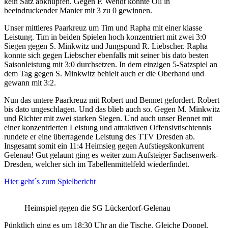
kein Satz abknüpfen. Gegen P. Wendt konnte Oli in
beeindruckender Manier mit 3 zu 0 gewinnen.
Unser mittleres Paarkreuz um Tim und Rapha mit einer klasse
Leistung. Tim in beiden Spielen hoch konzentriert mit zwei 3:0
Siegen gegen S. Minkwitz und Jungspund R. Liebscher. Rapha
konnte sich gegen Liebscher ebenfalls mit seiner bis dato besten
Saisonleistung mit 3:0 durchsetzen. In dem einzigen 5-Satzspiel an
dem Tag gegen S. Minkwitz behielt auch er die Oberhand und
gewann mit 3:2.
Nun das untere Paarkreuz mit Robert und Bennet gefordert. Robert
bis dato ungeschlagen. Und das blieb auch so. Gegen M. Minkwitz
und Richter mit zwei starken Siegen. Und auch unser Bennet mit
einer konzentrierten Leistung und attraktiven Offensivtischtennis
rundete er eine überragende Leistung des TTV Dresden ab.
Insgesamt somit ein 11:4 Heimsieg gegen Aufstiegskonkurrent
Gelenau! Gut gelaunt ging es weiter zum Aufsteiger Sachsenwerk-
Dresden, welcher sich im Tabellenmittelfeld wiederfindet.
Hier geht´s zum Spielbericht
Heimspiel gegen die SG Lückerdorf-Gelenau
Pünktlich ging es um 18:30 Uhr an die Tische. Gleiche Doppel,