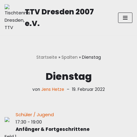
TTV Dresden 2007
Zum
e.V.
Inhalt
springen
Startseite
»
Spalten
»
Dienstag
Dienstag
von
Jens Hetze
19. Februar 2022
Schüler / Jugend
17:30
-
19:00
Anfänger & Fortgeschrittene
Feld 1