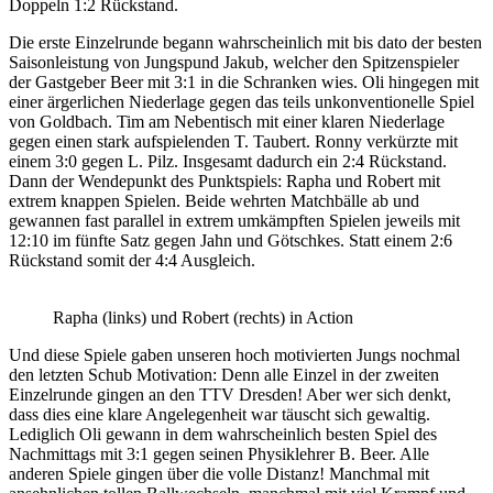
Doppeln 1:2 Rückstand.
Die erste Einzelrunde begann wahrscheinlich mit bis dato der besten
Saisonleistung von Jungspund Jakub, welcher den Spitzenspieler
der Gastgeber Beer mit 3:1 in die Schranken wies. Oli hingegen mit
einer ärgerlichen Niederlage gegen das teils unkonventionelle Spiel
von Goldbach. Tim am Nebentisch mit einer klaren Niederlage
gegen einen stark aufspielenden T. Taubert. Ronny verkürzte mit
einem 3:0 gegen L. Pilz. Insgesamt dadurch ein 2:4 Rückstand.
Dann der Wendepunkt des Punktspiels: Rapha und Robert mit
extrem knappen Spielen. Beide wehrten Matchbälle ab und
gewannen fast parallel in extrem umkämpften Spielen jeweils mit
12:10 im fünfte Satz gegen Jahn und Götschkes. Statt einem 2:6
Rückstand somit der 4:4 Ausgleich.
Rapha (links) und Robert (rechts) in Action
Und diese Spiele gaben unseren hoch motivierten Jungs nochmal
den letzten Schub Motivation: Denn alle Einzel in der zweiten
Einzelrunde gingen an den TTV Dresden! Aber wer sich denkt,
dass dies eine klare Angelegenheit war täuscht sich gewaltig.
Lediglich Oli gewann in dem wahrscheinlich besten Spiel des
Nachmittags mit 3:1 gegen seinen Physiklehrer B. Beer. Alle
anderen Spiele gingen über die volle Distanz! Manchmal mit