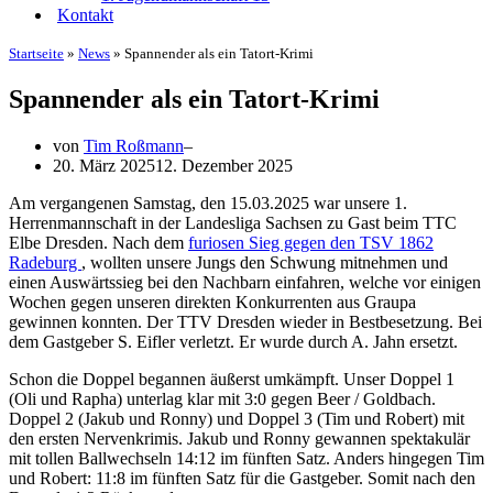
Kontakt
Startseite
»
News
»
Spannender als ein Tatort-Krimi
Spannender als ein Tatort-Krimi
von
Tim Roßmann
20. März 2025
12. Dezember 2025
Am vergangenen Samstag, den 15.03.2025 war unsere 1.
Herrenmannschaft in der Landesliga Sachsen zu Gast beim TTC
Elbe Dresden. Nach dem
furiosen Sieg gegen den TSV 1862
Radeburg
, wollten unsere Jungs den Schwung mitnehmen und
einen Auswärtssieg bei den Nachbarn einfahren, welche vor einigen
Wochen gegen unseren direkten Konkurrenten aus Graupa
gewinnen konnten. Der TTV Dresden wieder in Bestbesetzung. Bei
dem Gastgeber S. Eifler verletzt. Er wurde durch A. Jahn ersetzt.
Schon die Doppel begannen äußerst umkämpft. Unser Doppel 1
(Oli und Rapha) unterlag klar mit 3:0 gegen Beer / Goldbach.
Doppel 2 (Jakub und Ronny) und Doppel 3 (Tim und Robert) mit
den ersten Nervenkrimis. Jakub und Ronny gewannen spektakulär
mit tollen Ballwechseln 14:12 im fünften Satz. Anders hingegen Tim
und Robert: 11:8 im fünften Satz für die Gastgeber. Somit nach den