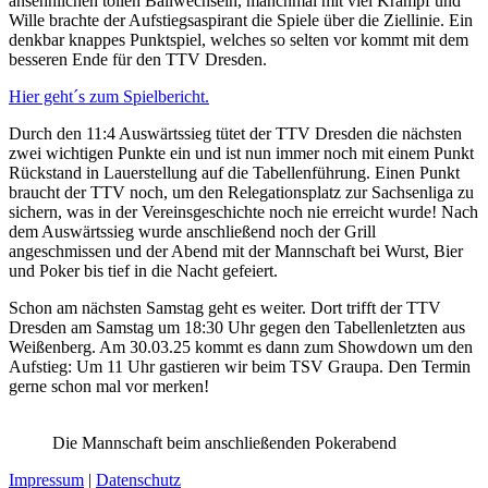
ansehnlichen tollen Ballwechseln, manchmal mit viel Krampf und
Wille brachte der Aufstiegsaspirant die Spiele über die Ziellinie. Ein
denkbar knappes Punktspiel, welches so selten vor kommt mit dem
besseren Ende für den TTV Dresden.
Hier geht´s zum Spielbericht.
Durch den 11:4 Auswärtssieg tütet der TTV Dresden die nächsten
zwei wichtigen Punkte ein und ist nun immer noch mit einem Punkt
Rückstand in Lauerstellung auf die Tabellenführung. Einen Punkt
braucht der TTV noch, um den Relegationsplatz zur Sachsenliga zu
sichern, was in der Vereinsgeschichte noch nie erreicht wurde! Nach
dem Auswärtssieg wurde anschließend noch der Grill
angeschmissen und der Abend mit der Mannschaft bei Wurst, Bier
und Poker bis tief in die Nacht gefeiert.
Schon am nächsten Samstag geht es weiter. Dort trifft der TTV
Dresden am Samstag um 18:30 Uhr gegen den Tabellenletzten aus
Weißenberg. Am 30.03.25 kommt es dann zum Showdown um den
Aufstieg: Um 11 Uhr gastieren wir beim TSV Graupa. Den Termin
gerne schon mal vor merken!
Die Mannschaft beim anschließenden Pokerabend
Impressum
|
Datenschutz