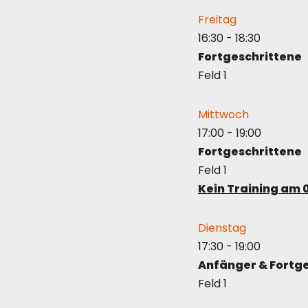
Freitag
16:30
-
18:30
Fortgeschrittene
Feld 1
Mittwoch
17:00
-
19:00
Fortgeschrittene
Feld 1
Kein Training am 
Dienstag
17:30
-
19:00
Anfänger & Fortg
Feld 1